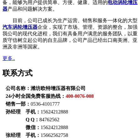
备，能够为用户提供简单、方便、健康、适用的
电动涡轮增压
器
产品和问题解决方案。
目前，公司已成长为生产运营、销售和服务一体化的大型
汽车涡轮增压器
企业，实现了市场、管理、资源的整合，加强
我公司的现代化进程，我们有具备用户满意的服务团队，以重
质守信树立起公司的自主品牌，公司产品已经出口南美洲、亚
洲及非洲等国家。
更多..
联系方式
公司名称：潍坊欧特增压器有限公司
24小时全国免费客服热线：
400-0076-008
销售一部：
0536-4101777
孙经理 手机：
15624212888
Q Q：
84762562
微信：
15624212888
张经理 手机：
15662562758