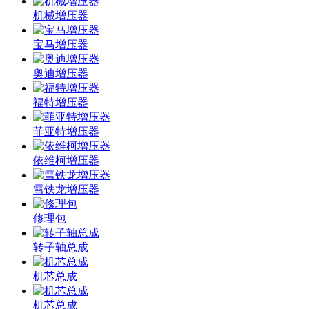
机械增压器
宝马增压器
奥迪增压器
福特增压器
菲亚特增压器
依维柯增压器
雪铁龙增压器
修理包
转子轴总成
机芯总成
机芯总成