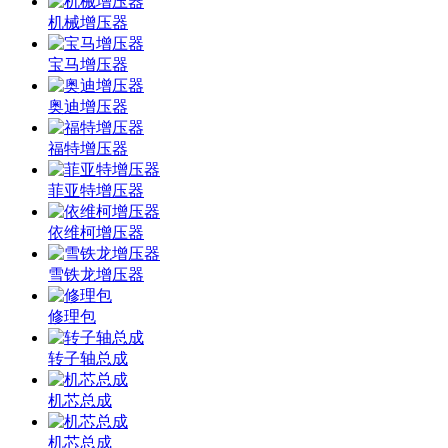
机械增压器
宝马增压器
奥迪增压器
福特增压器
菲亚特增压器
依维柯增压器
雪铁龙增压器
修理包
转子轴总成
机芯总成
机芯总成