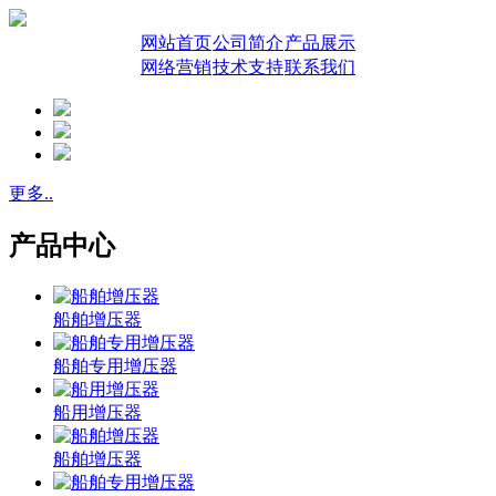
网站首页
公司简介
产品展示
网络营销
技术支持
联系我们
更多..
产品中心
船舶增压器
船舶专用增压器
船用增压器
船舶增压器